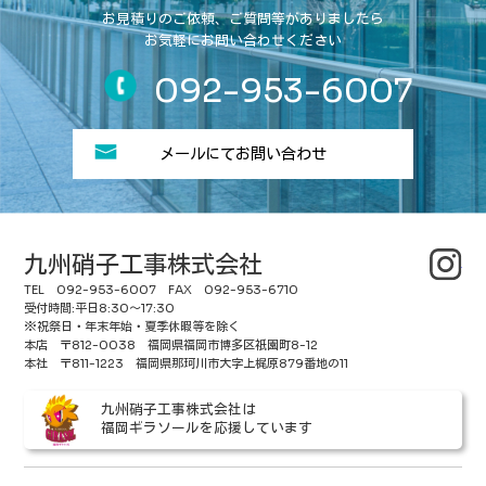
お見積りのご依頼、ご質問等がありましたら
お気軽にお問い合わせください
092-953-6007
メールにてお問い合わせ
九州硝子工事株式会社
Ins
TEL 092-953-6007 FAX 092-953-6710
受付時間:平日8:30～17:30
※祝祭日・年末年始・夏季休暇等を除く
本店 〒812-0038 福岡県福岡市博多区
祇
園町8-12
本社 〒811-1223 福岡県那珂川市大字上梶原879番地の11
九州硝子工事株式会社は
福岡ギラソールを応援しています